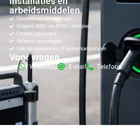
installaties en
arbeidsmiddelen
Gecertificeerde keuringen
Volgens NEN- en ARBO-richtlijnen
Flexibel op locatie
Heldere rapportages
Ook op weekenden of buiten kantooruren
Voor vragen
WhatsApp
E-mail
Telefoon
Erkende keuringspecialisten