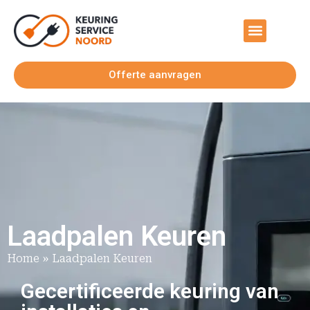
Offerte aanvragen
Laadpalen Keuren
Home
»
Laadpalen Keuren
Gecertificeerde keuring van