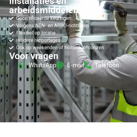
installaties en
arbeidsmiddelen
Gecertificeerde keuringen
Volgens NEN- en ARBO-richtlijnen
Flexibel op locatie
Heldere rapportages
Ook op weekenden of buiten kantooruren
Voor vragen
WhatsApp
E-mail
Telefoon
Erkende keuringspecialisten